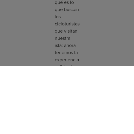
qué es lo
que buscan
los
cicloturistas
que visitan
nuestra
isla: ahora
tenemos la
experiencia
suficiente
para
ofrecerte
el mejor
servicio y
ayudarte a
que
disfrutes
de tus
vacaciones