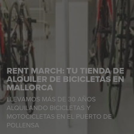
RENT MARCH: TU TIENDA DE
ALQUILER DE BICICLETAS EN
MALLORCA
LLEVAMOS MÁS DE 30 AÑOS
ALQUILANDO BICICLETAS Y
MOTOCICLETAS EN EL PUERTO DE
POLLENSA